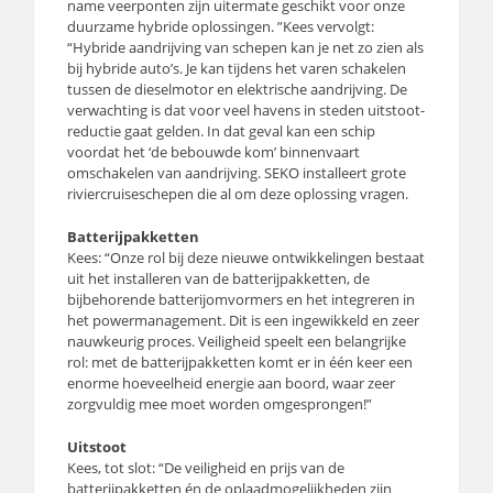
name veerponten zijn uitermate geschikt voor onze
duurzame hybride oplossingen. ”Kees vervolgt:
“Hybride aandrijving van schepen kan je net zo zien als
bij hybride auto’s. Je kan tijdens het varen schakelen
tussen de dieselmotor en elektrische aandrijving. De
verwachting is dat voor veel havens in steden uitstoot-
reductie gaat gelden. In dat geval kan een schip
voordat het ‘de bebouwde kom’ binnenvaart
omschakelen van aandrijving. SEKO installeert grote
riviercruiseschepen die al om deze oplossing vragen.
Batterijpakketten
Kees: “Onze rol bij deze nieuwe ontwikkelingen bestaat
uit het installeren van de batterijpakketten, de
bijbehorende batterijomvormers en het integreren in
het powermanagement. Dit is een ingewikkeld en zeer
nauwkeurig proces. Veiligheid speelt een belangrijke
rol: met de batterijpakketten komt er in één keer een
enorme hoeveelheid energie aan boord, waar zeer
zorgvuldig mee moet worden omgesprongen!”
Uitstoot
Kees, tot slot: “De veiligheid en prijs van de
batterijpakketten én de oplaadmogelijkheden zijn