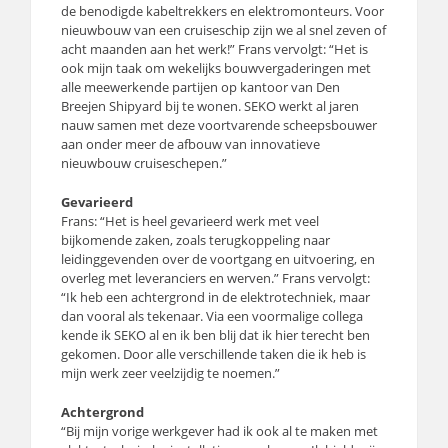
de benodigde kabeltrekkers en elektromonteurs. Voor
nieuwbouw van een cruiseschip zijn we al snel zeven of
acht maanden aan het werk!” Frans vervolgt: “Het is
ook mijn taak om wekelijks bouwvergaderingen met
alle meewerkende partijen op kantoor van Den
Breejen Shipyard bij te wonen. SEKO werkt al jaren
nauw samen met deze voortvarende scheepsbouwer
aan onder meer de afbouw van innovatieve
nieuwbouw cruiseschepen.”
Gevarieerd
Frans: “Het is heel gevarieerd werk met veel
bijkomende zaken, zoals terugkoppeling naar
leidinggevenden over de voortgang en uitvoering, en
overleg met leveranciers en werven.” Frans vervolgt:
“Ik heb een achtergrond in de elektrotechniek, maar
dan vooral als tekenaar. Via een voormalige collega
kende ik SEKO al en ik ben blij dat ik hier terecht ben
gekomen. Door alle verschillende taken die ik heb is
mijn werk zeer veelzijdig te noemen.”
Achtergrond
“Bij mijn vorige werkgever had ik ook al te maken met