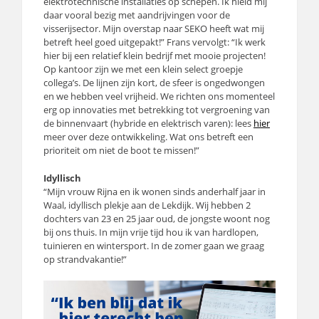
elektrotechnische installaties op schepen. Ik hield mij
daar vooral bezig met aandrijvingen voor de
visserijsector. Mijn overstap naar SEKO heeft wat mij
betreft heel goed uitgepakt!” Frans vervolgt: “Ik werk
hier bij een relatief klein bedrijf met mooie projecten!
Op kantoor zijn we met een klein select groepje
collega’s. De lijnen zijn kort, de sfeer is ongedwongen
en we hebben veel vrijheid. We richten ons momenteel
erg op innovaties met betrekking tot vergroening van
de binnenvaart (hybride en elektrisch varen): lees
hier
meer over deze ontwikkeling. Wat ons betreft een
prioriteit om niet de boot te missen!”
Idyllisch
“Mijn vrouw Rijna en ik wonen sinds anderhalf jaar in
Waal, idyllisch plekje aan de Lekdijk. Wij hebben 2
dochters van 23 en 25 jaar oud, de jongste woont nog
bij ons thuis. In mijn vrije tijd hou ik van hardlopen,
tuinieren en wintersport. In de zomer gaan we graag
op strandvakantie!”