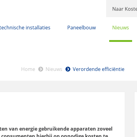
Naar Koste
technische installaties
Paneelbouw
Nieuws
Home
Nieuws
Verordende efficiëntie
cten van energie gebruikende apparaten zoveel
n consumenten hierbij op onnodige kosten te