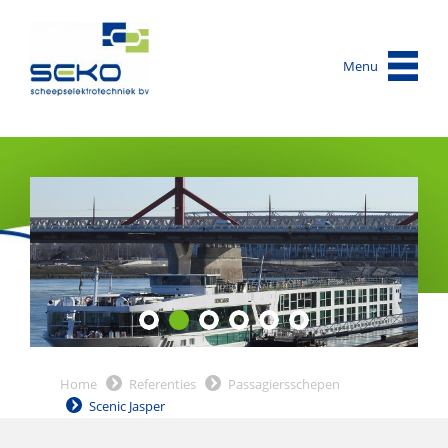
Menu
Home
Referenties
Passagiersschepen
Scenic Jasper